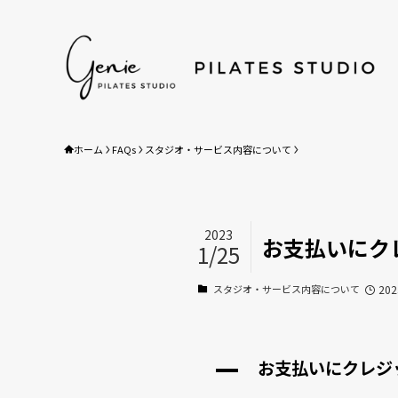
ホーム
ホーム
FAQs
スタジオ・サービス内容について
HOME
初めての方へ
Beginners Guide
2023
サービス／料金
お支払いにク
1/25
Service/Price
STOTT PILATES®養成アカ
スタジオ・サービス内容について
20
academy
求人情報
お支払いにクレジ
A
店舗情報/アクセス
Studio&Access