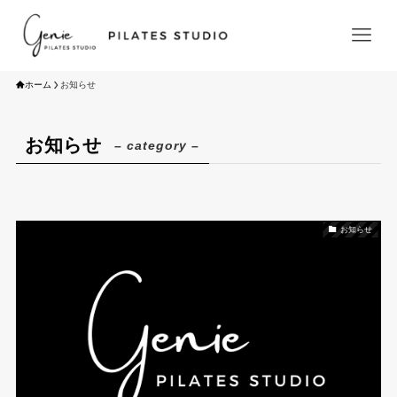
ホーム
お知らせ
ホーム
お知らせ
– category –
HOME
初めての方へ
Beginners Guide
サービス／料金
Service/Price
お知らせ
STOTT PILATES®養成アカデミー
academy
求人情報
店舗情報/アクセス
Studio&Access
よくある質問
FAQs