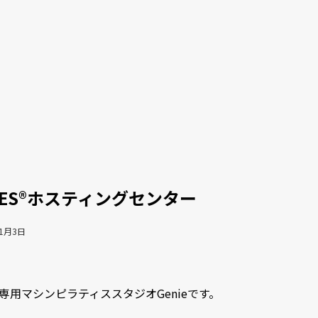
LATES®ホスティングセンター
デミー
年1月3日
用マシンピラティススタジオGenieです。