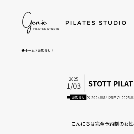
ホーム
ホーム
お知らせ
HOME
初めての方へ
Beginners Guide
2025
サービス／料金
STOTT PI
1/03
Service/Price
STOTT PILATES®養成アカ
お知らせ
2024年8月25日
2025
academy
求人情報
こんにちは完全予約制の女性専
店舗情報/アクセス
Studio&Access