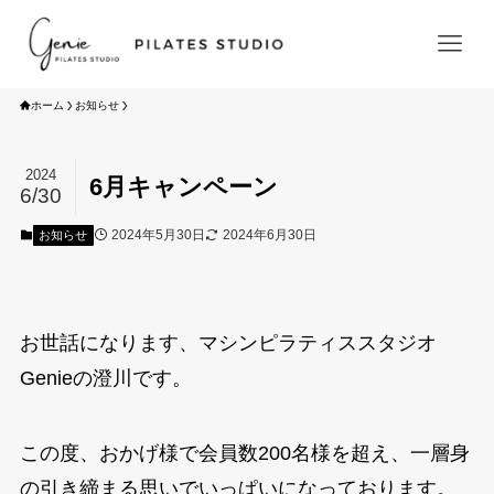
ホーム
お知らせ
ホーム
2024
HOME
6月キャンペーン
6/30
初めての方へ
Beginners Guide
2024年5月30日
2024年6月30日
お知らせ
サービス／料金
Service/Price
STOTT PILATES®養成アカデミー
academy
お世話になります、マシンピラティススタジオ
Genieの澄川です。
求人情報
店舗情報/アクセス
Studio&Access
この度、おかげ様で会員数200名様を超え、一層身
の引き締まる思いでいっぱいになっております。
よくある質問
FAQs