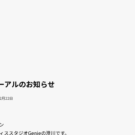
ーアルのお知らせ
デミー
年2月22日
ン
ススタジオGenieの澄川です。