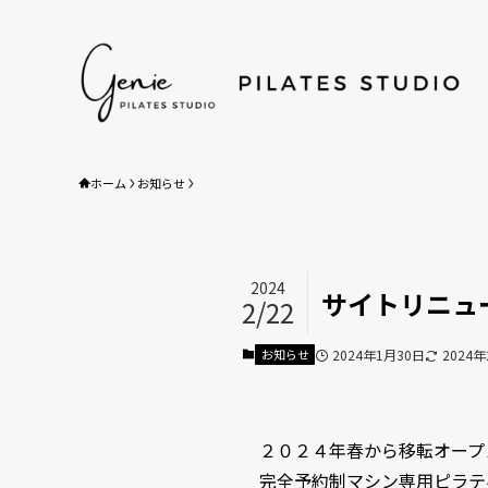
ホーム
ホーム
お知らせ
HOME
初めての方へ
Beginners Guide
2024
サービス／料金
サイトリニュ
2/22
Service/Price
STOTT PILATES®養成アカ
お知らせ
2024年1月30日
2024
academy
求人情報
２０２４年春から移転オープ
店舗情報/アクセス
完全予約制マシン専用ピラティ
Studio&Access